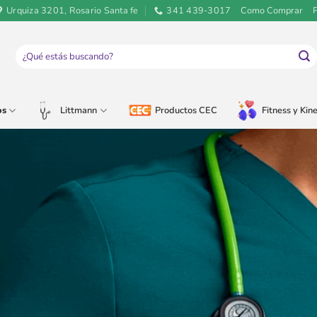
Urquiza 3201, Rosario Santa fe
341 439-3017
Como Comprar
Buscar
por:
os
Littmann
Productos CEC
Fitness y Kine