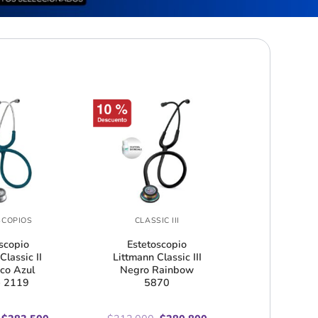
SCOPIOS
CLASSIC III
scopio
Estetoscopio
Classic II
Littmann Classic III
ico Azul
Negro Rainbow
e 2119
5870
El
El
El
El