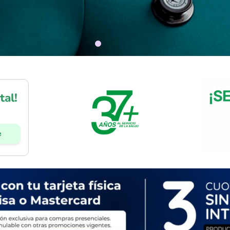
tal!
e