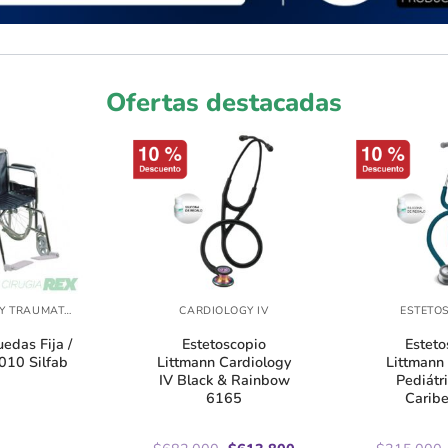
Ofertas destacadas
ORTOPEDIA Y TRAUMATOLOGÍA
CARDIOLOGY IV
ESTETO
uedas Fija /
Estetoscopio
Esteto
010 Silfab
Littmann Cardiology
Littmann 
IV Black & Rainbow
Pediátr
6165
Carib
El
El