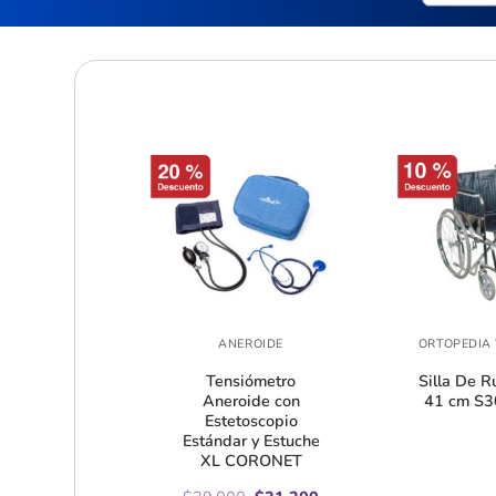
SIC III
ANEROIDE
oscopio
Tensiómetro
Silla De R
Classic III
Aneroide con
41 cm S3
mon 5839
Estetoscopio
Estándar y Estuche
XL CORONET
El
El
El
El