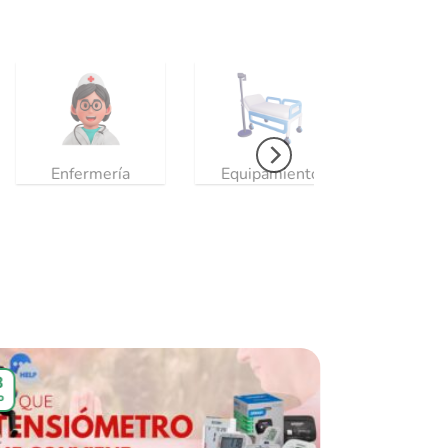
Electroterapia
8
14
o
Feb