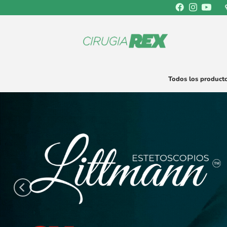
Saltar
al
contenido
Todos los product