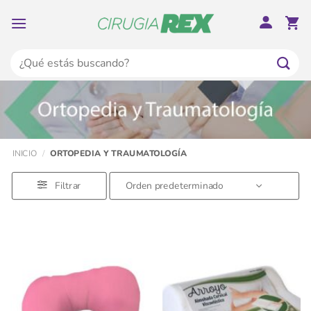
Saltar
al
contenido
Buscar
por:
INICIO
/
ORTOPEDIA Y TRAUMATOLOGÍA
Filtrar