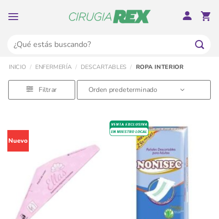
Saltar
al
contenido
Buscar
por:
INICIO
/
ENFERMERÍA
/
DESCARTABLES
/
ROPA INTERIOR
Filtrar
Nuevo