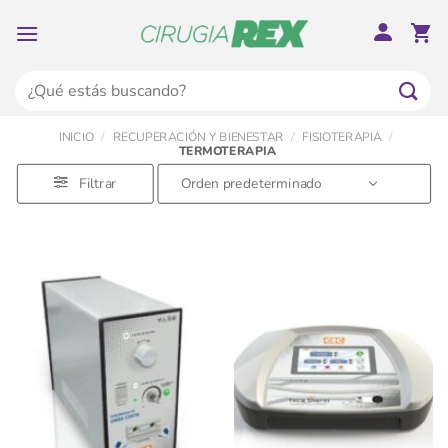
Saltar
al
contenido
Buscar
por:
INICIO
/
RECUPERACIÓN Y BIENESTAR
/
FISIOTERAPIA
/
TERMOTERAPIA
Filtrar