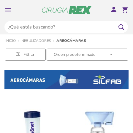
Saltar
al
contenido
Buscar
por:
INICIO
/
NEBULIZADORES
/
AREOCÁMARAS
Filtrar