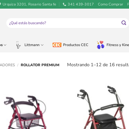
Urquiza 3201, Rosario Santa fe
341 439-3017
Como Comprar
Buscar
por:
os
Littmann
Productos CEC
Fitness y Kine
Mostrando 1–12 de 16 result
ADORES
/
ROLLATOR PREMIUM