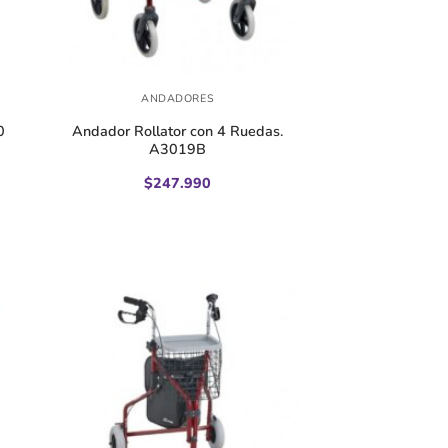
+
ANDADORES
0
Andador Rollator con 4 Ruedas.
A3019B
$
247.990