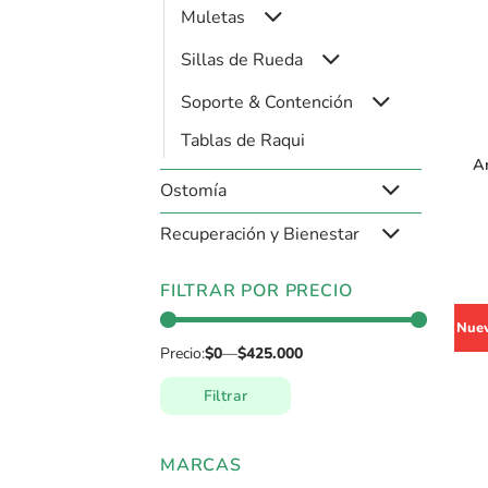
Muletas
Sillas de Rueda
+
Soporte & Contención
Tablas de Raqui
A
Ostomía
Recuperación y Bienestar
FILTRAR POR PRECIO
Nue
Precio:
$0
—
$425.000
Filtrar
Precio
Precio
mínimo
máximo
MARCAS