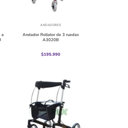
+
ANDADORES
 a
Andador Rollator de 3 ruedas
U
A3020B
$
195.990