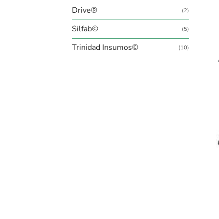
Drive®
(2)
+
Silfab©
(5)
Trinidad Insumos©
(10)