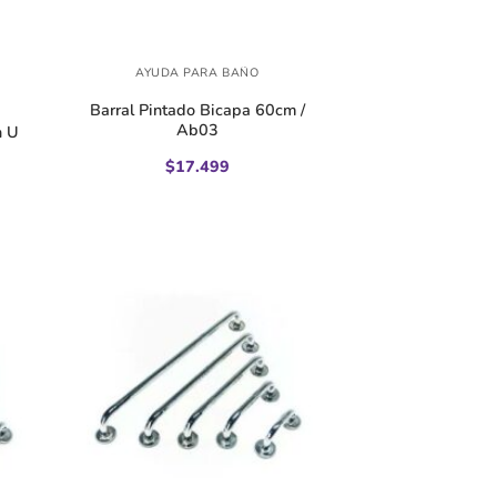
+
AYUDA PARA BAÑO
Barral Pintado Bicapa 60cm /
Ab03
n U
$
17.499