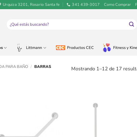
Urquiza 3201, Rosario Santa fe
341 439-3017
Como Comprar
Buscar
por:
os
Littmann
Productos CEC
Fitness y Kine
DA PARA BAÑO
/
BARRAS
Mostrando 1–12 de 17 result