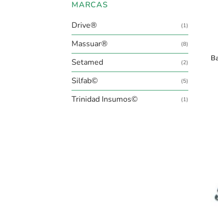
MARCAS
Drive®
+
(1)
Massuar®
(8)
Ba
Setamed
(2)
Silfab©
(5)
Trinidad Insumos©
(1)