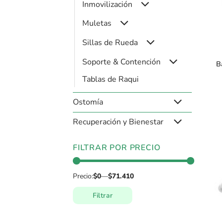
Inmovilización
Muletas
+
Sillas de Rueda
Soporte & Contención
B
Tablas de Raqui
Ostomía
Recuperación y Bienestar
FILTRAR POR PRECIO
Precio:
$0
—
$71.410
Filtrar
Precio
Precio
mínimo
máximo