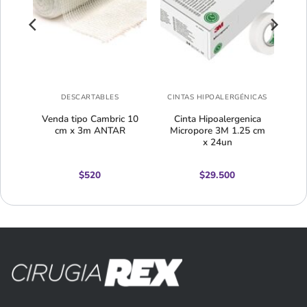
CAS
DESCARTABLES
CINTAS HIPOALERGÉNICAS
5cm
Venda tipo Cambric 10
Cinta Hipoalergenica
cm x 3m ANTAR
Micropore 3M 1.25 cm
x 24un
$
520
$
29.500