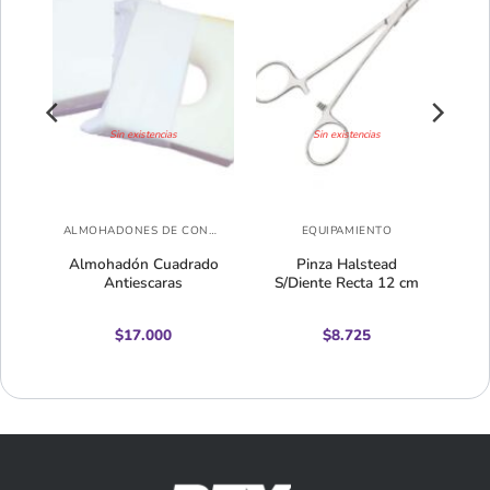
Sin existencias
Sin existencias
ALMOHADONES DE CONFORT
ALMOHADONES DE CONFORT
EQUIPAMIENTO
a
Almohadón Cuadrado
Pinza Halstead
Antiescaras
S/Diente Recta 12 cm
$
17.000
$
8.725