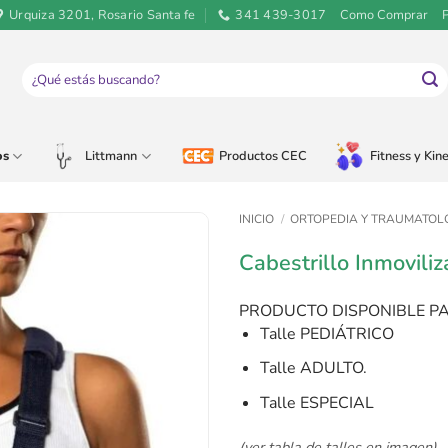
Urquiza 3201, Rosario Santa fe
341 439-3017
Como Comprar
Buscar
por:
os
Littmann
Productos CEC
Fitness y Kine
INICIO
/
ORTOPEDIA Y TRAUMATOL
Cabestrillo Inmovil
PRODUCTO DISPONIBLE P
Talle PEDIÁTRICO
Talle ADULTO.
Talle ESPECIAL
(ver tabla de talles en imagen)