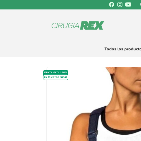
Saltar
al
contenido
Todos los product