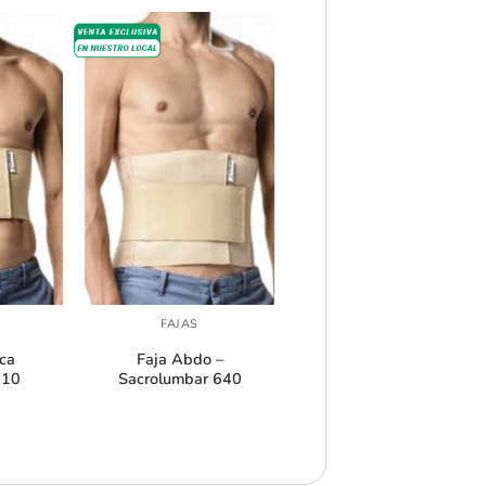
+
+
FAJAS
FAJAS
ica
Faja Abdo –
Faja Softy Plus Tubular
610
Sacrolumbar 640
/ Cod. 2800T
$
14.000