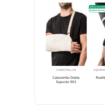
+
+
+
CABESTRILLOS
CABESTRILLOS
EQUIPA
Cabestrillo de Red 502
Cabestrillo Doble
Rodil
Sujeción 501