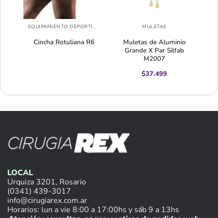
EQUIPAMIENTO DEPORTIVO
EQUIPAMIENTO DEPORTIVO
MULETAS
R4
Cincha Rotuliana R6
Muletas de Aluminio
Grande X Par Silfab
M2007
$
37.499
LOCAL
Urquiza 3201, Rosario
(0341) 439-3017
info@cirugiarex.com.ar
Horarios: lun a vie 8:00 a 17:00hs y sáb 9 a 13hs