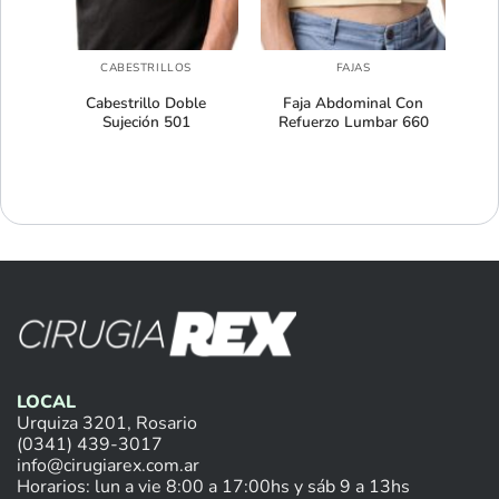
CABESTRILLOS
FAJAS
ker
Cabestrillo Doble
Faja Abdominal Con
Sujeción 501
Refuerzo Lumbar 660
LOCAL
Urquiza 3201, Rosario
(0341) 439-3017
info@cirugiarex.com.ar
Horarios: lun a vie 8:00 a 17:00hs y sáb 9 a 13hs