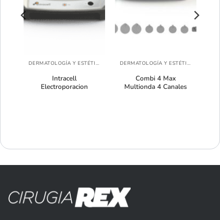
DERMATOLOGÍA Y ESTÉTICA
DERMATOLOGÍA Y ESTÉTICA
ra
Intracell
Combi 4 Max
Electroporacion
Multionda 4 Canales