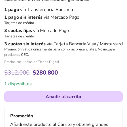
1 pago
vía Transferencia Bancaria
1 pago sin interés
vía Mercado Pago
Tarjetas de crédito
3 cuotas fijas
vía Mercado Pago
Tarjetas de crédito
3 cuotas sin interés
vía Tarjeta Bancaria Visa / Mastercard
Promoción válida únicamente para compras presenciales. No incluye
productos CEC.
Precios exclusivos de Tienda Digital
El
El
$
312.000
$
280.800
precio
precio
original
actual
1 disponibles
era:
es:
$312.000.
$280.800.
Añadir al carrito
Promoción
Añadí este producto al Carrito y obtené grandes