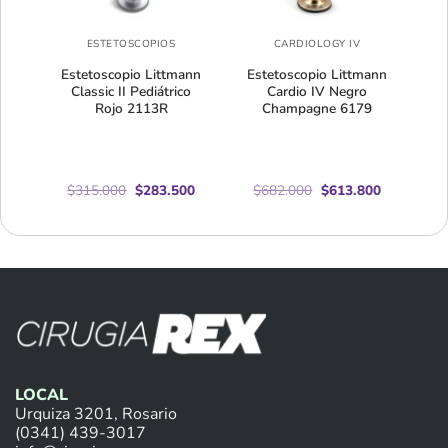
ESTETOSCOPIOS
CARDIOLOGY IV
ann
Estetoscopio Littmann
Estetoscopio Littmann
Classic II Pediátrico
Cardio IV Negro
Tip
Rojo 2113R
Champagne 6179
El
El
El
El
$
315.000
$
283.500
$
682.000
$
613.800
precio
precio
precio
precio
original
actual
original
actual
era:
es:
era:
es:
$315.000.
$283.500.
$682.000.
$613.800.
LOCAL
Urquiza 3201, Rosario
(0341) 439-3017