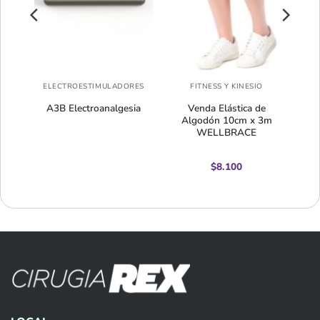
ELECTROESTIMULADORES
FITNESS Y KINESIO
o
A3B Electroanalgesia
Venda Elástica de
r)
Algodón 10cm x 3m
WELLBRACE
$
8.100