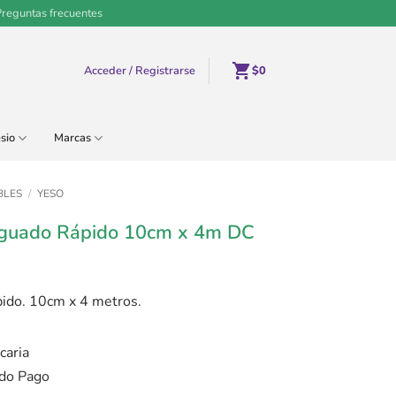
Preguntas frecuentes
Acceder / Registrarse
$
0
sio
Marcas
BLES
/
YESO
guado Rápido 10cm x 4m DC
pido. 10cm x 4 metros.
caria
do Pago