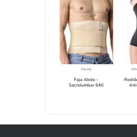
+
+
+
CABESTRILLOS
FAJAS
IN
Cabestrillo Doble
Faja Abdo –
Rodill
Sujeción 501
Sacrolumbar 640
Art
o
l
.382.