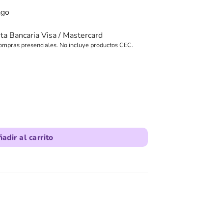
ago
eta Bancaria Visa / Mastercard
ompras presenciales. No incluye productos CEC.
pido 10cm x 4m DC PREMIUM cantidad
adir al carrito