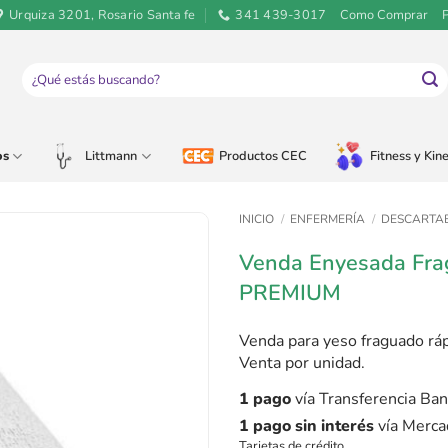
Urquiza 3201, Rosario Santa fe
341 439-3017
Como Comprar
Buscar
por:
os
Littmann
Productos CEC
Fitness y Kine
INICIO
/
ENFERMERÍA
/
DESCARTA
Venda Enyesada Fra
PREMIUM
Venda para yeso fraguado rá
Venta por unidad.
1 pago
vía Transferencia Ban
1 pago sin interés
vía Merca
Tarjetas de crédito