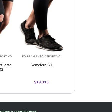
+
+
PORTIVO
EQUIPAMIENTO DEPORTIVO
CODERAS
efuerzo
Gemelera G1
Codera con Banda de
R2
Ajuste C2
$
19.315
minos y condiciones