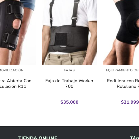
+
+
MOVILIZACIÓN
FAJAS
EQUIPAMIENTO DE
era Abierta Con
Faja de Trabajo Worker
Rodillera con R
iculación R11
700
Rotuliano 
$
35.000
$
21.999
TIENDA ONLINE
Tér