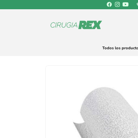
Saltar
al
contenido
Todos los product